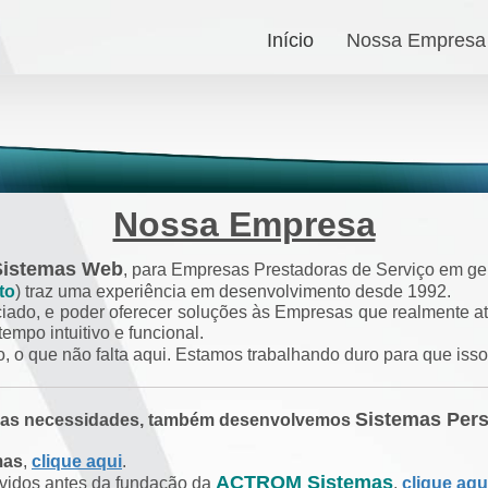
Início
Nossa Empresa
Nossa Empresa
Sistemas Web
, para Empresas Prestadoras de Serviço em ger
to
) traz uma experiência em desenvolvimento desde 1992.
ciado, e poder oferecer soluções às Empresas que realmente at
mpo intuitivo e funcional.
, o que não falta aqui. Estamos trabalhando duro para que isso
Sistemas Per
suas necessidades, também desenvolvemos
mas
,
clique aqui
.
ACTROM Sistemas
lvidos antes da fundação da
,
clique aqu