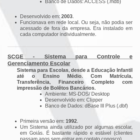
Banco de Dados: ACCESS (.mdb)
Desenvolvido em:
2003
.
Funcionava em rede local. Ou seja, não podia ser
acessado de fora da empresa. Era instalado em
cada computador individualmente.
SCGE - Sistema para Controle e
Gerenciamento Escolar
Sistema para Escolas, desde a Educação Infantil
até o Ensino Médio. Com Matrícula,
Transferência, Financeiro Completo com
impressão de Bolêtos Bancários.
Ambiente: MS-DOS/ Desktop
Desenvolvido em: Clipper
Banco de Dados: dBase III Plus (.dbf)
Primeira versão em:
1992
.
Um Sistema ainda utilizado por algumas escolar,
em Goiás. É bastante rápido e estável (clientes
passam anos sem entrar em contato conosco).